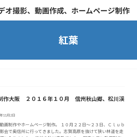
ビデオ撮影、動画作成、ホームページ制作
紅葉
制作大阪 ２０１６年１０月 信州秋山郷、松川渓
6年11月2日
動画制作やホームページ制作。 １０月２２日～２３日、Ｃｌｕｂ
影会で奥信州に行ってきました。志賀高原を抜けて狭い林道を走