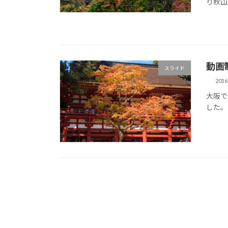
り秋山
動画
スライド
201
大阪で
した。