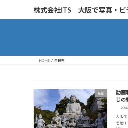
コ
ナ
株式会社ITS 大阪で写真・
ン
ビ
テ
ゲ
ン
ー
ツ
シ
へ
ョ
ス
ン
キ
に
ッ
移
HOME
奈良県
プ
動
動画
動画
じの
201
大阪で
を治す