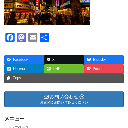
F
M
E
共
ac
as
m
有
e
to
ai
Facebook
X
Bluesky
b
d
l
Hatena
LINE
Pocket
o
o
Copy
o
n
k
お問い合わせ
お気軽にお問い合わせください
メニュー
トップページ