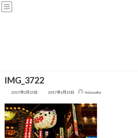
コ
ナ
株式会社ITS 大阪で写真・ビデオ撮影、動
ン
ビ
画作成、ホームページ制作
テ
ゲ
ン
ー
ツ
シ
へ
ョ
メディア
ス
ン
キ
に
ッ
移
プ
動
HOME
IMG_3722
IMG_3722
IMG_3722
最
2017年1月15日
2017年1月15日
mizusako
終
更
新
日
時
: