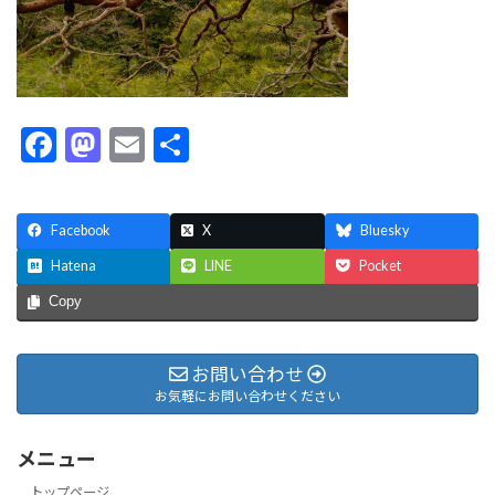
F
M
E
共
ac
as
m
有
e
to
ai
Facebook
X
Bluesky
b
d
l
Hatena
LINE
Pocket
o
o
Copy
o
n
k
お問い合わせ
お気軽にお問い合わせください
メニュー
トップページ