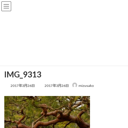
コ
ナ
株式会社ITS 大阪で写真・ビデオ撮影、動
ン
ビ
画作成、ホームページ制作
テ
ゲ
ン
ー
ツ
シ
へ
ョ
メディア
ス
ン
キ
に
ッ
移
プ
動
HOME
IMG_9313
IMG_9313
IMG_9313
最
2017年3月26日
2017年3月26日
mizusako
終
更
新
日
時
: