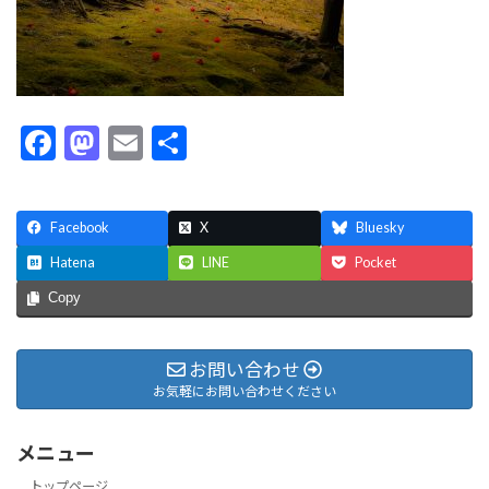
F
M
E
共
ac
as
m
有
e
to
ai
Facebook
X
Bluesky
b
d
l
Hatena
LINE
Pocket
o
o
Copy
o
n
k
お問い合わせ
お気軽にお問い合わせください
メニュー
トップページ