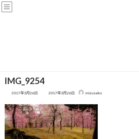
コ
ナ
株式会社ITS 大阪で写真・ビデオ撮影、動
ン
ビ
画作成、ホームページ制作
テ
ゲ
ン
ー
ツ
シ
へ
ョ
メディア
ス
ン
キ
に
ッ
移
プ
動
HOME
IMG_9254
IMG_9254
IMG_9254
最
2017年3月26日
2017年3月26日
mizusako
終
更
新
日
時
: